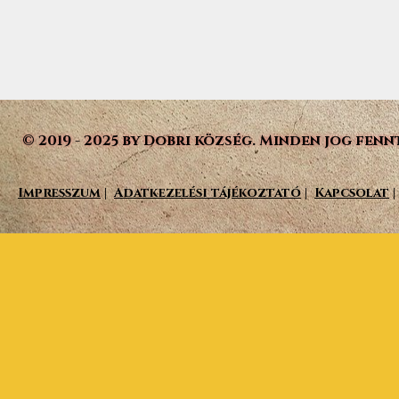
© 2019 - 2025 by Dobri község. Minden jog fenn
Impresszum
|
Adatkezelési tájékoztató
|
Kapcsolat
|
Vissza a tartalomhoz