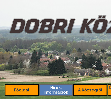
Tartalomhoz ugrás
Hírek,
Főoldal
A Községről
információk