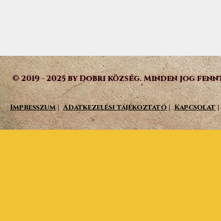
© 2019 - 2025 by Dobri község. Minden jog fenn
Impresszum
|
Adatkezelési tájékoztató
|
Kapcsolat
|
Vissza a tartalomhoz