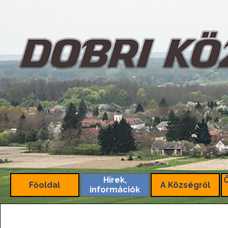
Tartalomhoz ugrás
Hírek,
Főoldal
A Községről
információk