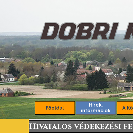
Tartalomhoz ugrás
Hírek,
Főoldal
A Kö
információk
Hivatalos védekezési fe