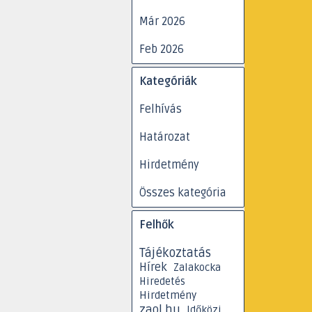
Már 2026
Feb 2026
Kihagy blokk Kategóriák
Kategóriák
Felhívás
Határozat
Hirdetmény
Összes kategória
Kihagy blokk Felhők
Felhők
Tájékoztatás
Hírek
Zalakocka
Hiredetés
Hirdetmény
zaol.hu
Időközi