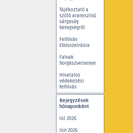
Tájékoztató a
szőlő aranyszínű
sárgaság
betegségről
Felhívás
Ebösszeírásra
Falvak
horgászversenye
Hivatalos
védekezési
felhívás
Kihagy blokk Bejegyzések hón
Bejegyzések
hónaponként
Júl 2026
Jún 2026