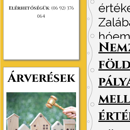
érték
Elérhetőségük
:
(06 92) 376
064
Zaláb
hóemb
Nemz
Közzét
föld
Árverések
pály
mell
érté