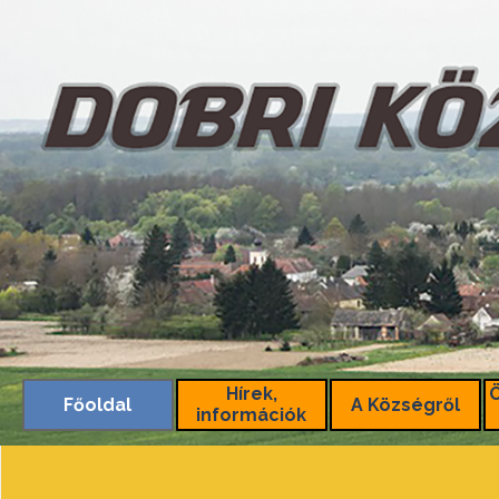
Tartalomhoz ugrás
Hírek,
Főoldal
A Községről
információk