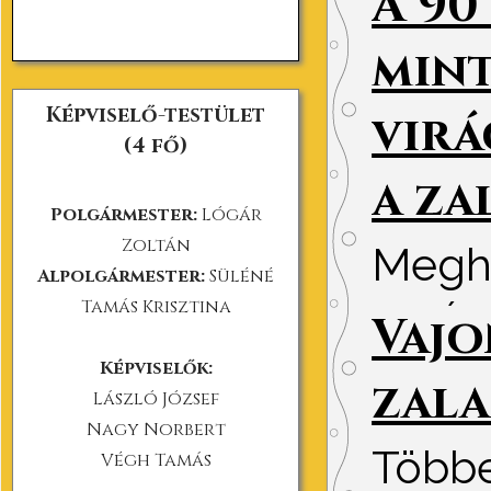
A 90
időpo
mint
Közzé
Képviselő-testület
virá
(
4 fő
)
a za
Polgármester:
Lógár
Zoltán
Meghit
Alpolgármester:
Süléné
90 év
Tamás Krisztina
Vajo
szüle
Képviselők:
zala
László József
Közzét
Nagy Norbert
Többe
Végh Tamás