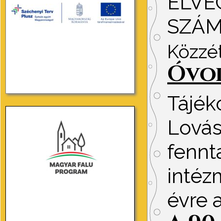
ELVÉ
SZÁM
Közzé
Óvod
Tájék
Lovás
fennt
intéz
évre 