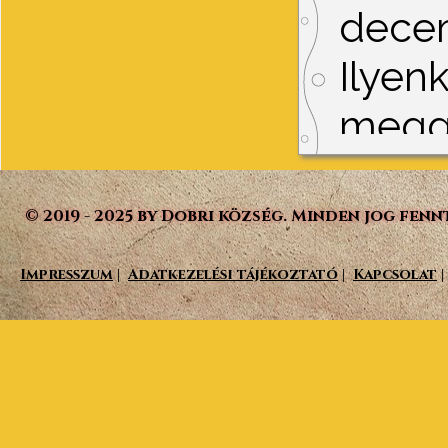
decem
Ilyen
meggy
gyert
el a 
© 2019 - 2025 by Dobri község. Minden jog fenn
szépp
Impresszum
|
Adatkezelési tájékoztató
|
Kapcsolat
|
kellő
Vissza a tartalomhoz
bales
Közzé