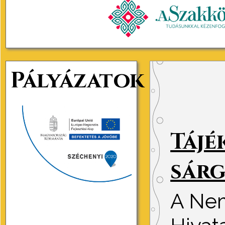
Pályázatok
Tájé
sárg
A Nem