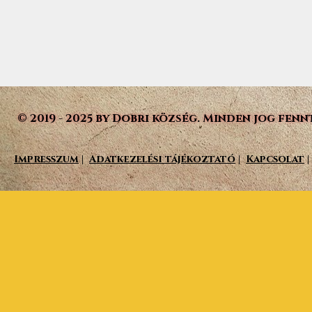
© 2019 - 2025 by Dobri község. Minden jog fenn
Impresszum
|
Adatkezelési tájékoztató
|
Kapcsolat
|
Vissza a tartalomhoz