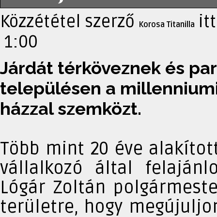
Közzététel szerző
it
Korosa Titanilla
1:00
Járdát térköveznek és park
településen a millennium
házzal szemközt.
Több mint 20 éve alakítot
vállalkozó által felaján
Lógár Zoltán polgármeste
területre, hogy megújuljon