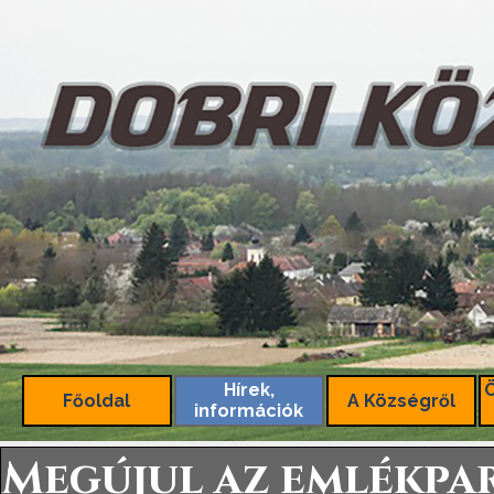
Tartalomhoz ugrás
Hírek,
Főoldal
A Községről
információk
Megújul az emlékpa